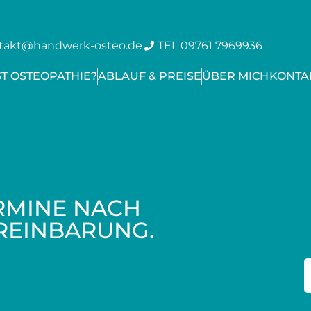
takt@handwerk-osteo.de
TEL 09761 7969936
ST OSTEOPATHIE?
ABLAUF & PREISE
ÜBER MICH
KONTA
RMINE NACH
REINBARUNG.