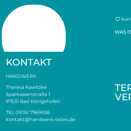
kon
WAS I
KONTAKT
HAND.WERK
TE
Theresa Kawitzke
VE
Sparkassenstraße 1
97631 Bad Königshofen
TEL 09761 7969936
kontakt@handwerk-osteo.de