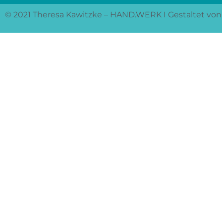
© 2021 Theresa Kawitzke – HAND.WERK I Gestaltet vo